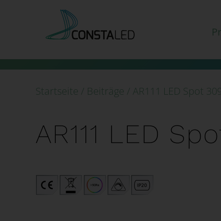
Zum
Inhalt
P
springen
Startseite
/
Beiträge
/
AR111 LED Spot 30
AR111 LED Spo