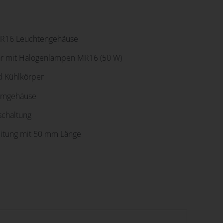
MR16 Leuchtengehäuse
bar mit Halogenlampen MR16 (50 W)
nd Kühlkörper
iumgehäuse
lschaltung
eitung mit 50 mm Länge