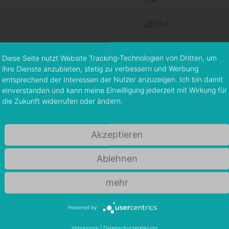
2850 K
700 lm ±10 %
Diese Seite nutzt Website Tracking-Technologien von Dritten, um
ihre Dienste anzubieten, stetig zu verbessern und Werbung
24 V DC
entsprechend der Interessen der Nutzer anzuzeigen. Ich bin damit
einverstanden und kann meine Einwilligung jederzeit mit Wirkung für
24°
die Zukunft widerrufen oder ändern.
IP20
Akzeptieren
> 80 Ra
Ablehnen
-25 °C < T < +60 °C
mehr
-40 °C < T < +80 °C
Powered by
65 mm
Impressum
|
Datenschutzerklärung