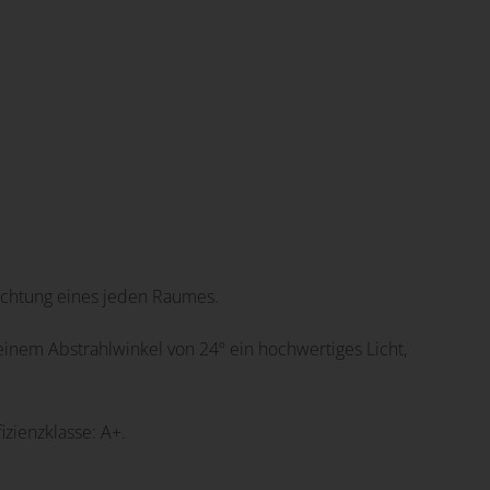
uchtung eines jeden Raumes.
 einem Abstrahlwinkel von 24º ein hochwertiges Licht,
zienzklasse: A+.