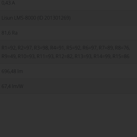
0,43 A
Lisun LMS-8000 (ID 201301269)
81,6 Ra
R1=92, R2=97, R3=98, R4=91, R5=92, R6=97, R7=89, R8=76,
R9=49, R10=93, R11=93, R12=82, R13=93, R14=99, R15=86
696,48 lm
67,4 lm/W