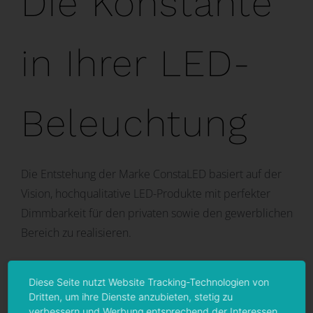
Die Konstante
in Ihrer LED-
Beleuchtung
Die Entstehung der Marke ConstaLED basiert auf der
Vision, hochqualitative LED-Produkte mit perfekter
Dimmbarkeit für den privaten sowie den gewerblichen
Bereich zu realisieren.
Wir konzentrieren uns auf LED-Produkte, die auf Basis
Diese Seite nutzt Website Tracking-Technologien von
von 24V Konstantspannung (CV) arbeiten und somit eine
Dritten, um ihre Dienste anzubieten, stetig zu
perfekte Dimmung über geeignete DALI- oder KNX-
verbessern und Werbung entsprechend der Interessen