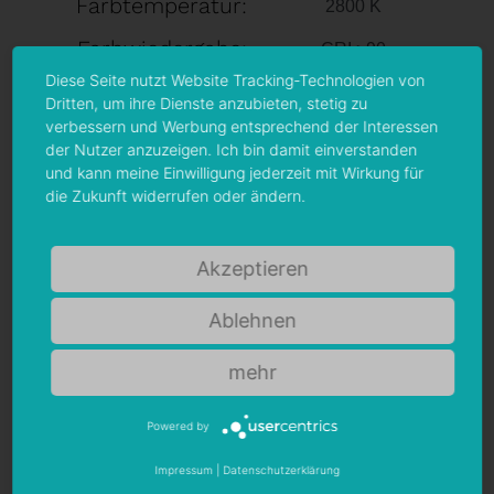
Farbtemperatur:
2800 K
Farbwiedergabe:
CRI >90
Diese Seite nutzt Website Tracking-Technologien von
Schutzart:
IP 20
Dritten, um ihre Dienste anzubieten, stetig zu
verbessern und Werbung entsprechend der Interessen
Anhang
der Nutzer anzuzeigen. Ich bin damit einverstanden
und kann meine Einwilligung jederzeit mit Wirkung für
die Zukunft widerrufen oder ändern.
Datenblatt
Herunterladen
Akzeptieren
Eulumdat
Herunterladen
Ablehnen
Energielabel
Herunterladen
mehr
Powered by
Impressum
|
Datenschutzerklärung
PRODUKT KAUFEN