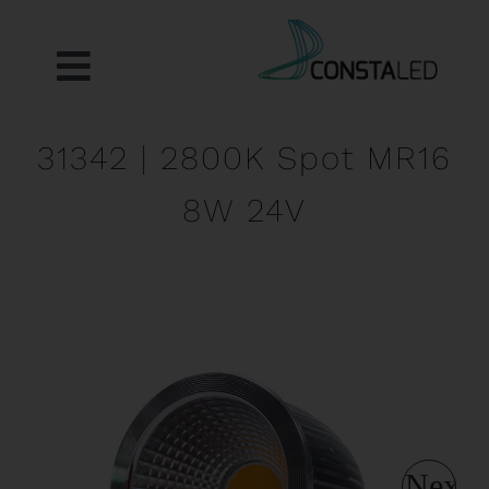
Zum
Inhalt
springen
Toggle
Produktkatalog
Navigation
31342 | 2800K Spot MR16
Anwendungsbeispiele
8W 24V
Spotrechner
Kontakt
Next