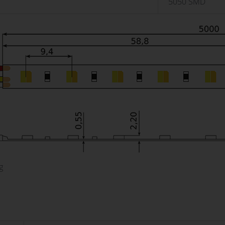
5050 SMD
g