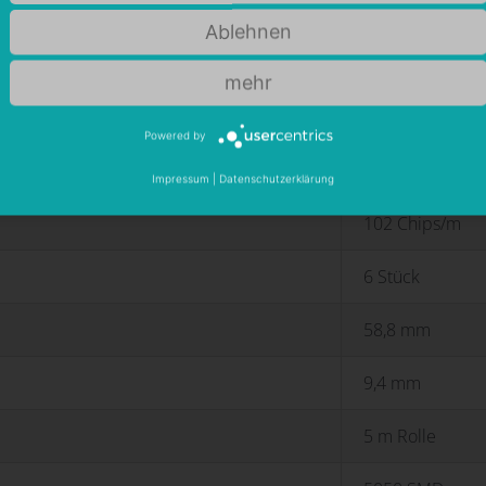
IP20
Ablehnen
> 90 R
mehr
-20 °C < T < +60
Powered by
-20 °C < T < +60
Impressum
|
Datenschutzerklärung
102 Chips/m
6 Stück
58,8 mm
9,4 mm
5 m Rolle