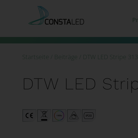
Zum
Inhalt
P
springen
Startseite
/
Beiträge
/
DTW LED Stripe 31
DTW LED Strip