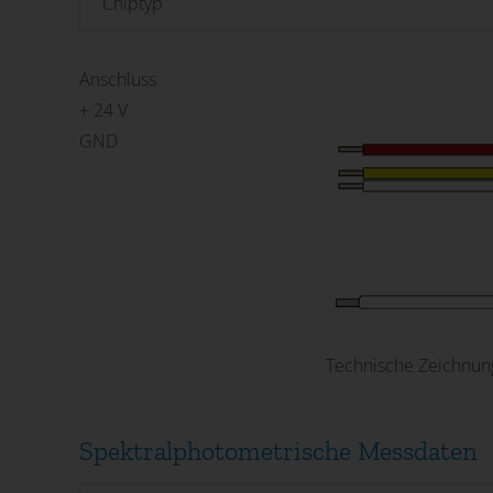
Chiptyp
Anschluss
+ 24 V
GND
Technische Zeichnun
Spektralphotometrische Messdaten