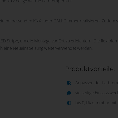
s eine kuschelige warme Farbtemperatur
it einem passenden KNX- oder DALI-Dimmer realisieren. Zudem 
ED Stripe, um die Montage vor Ort zu erleichtern. Die flexible
rch eine Neueinspeisung weiterverwendet werden.
Produktvorteile:
Anpassen der Farbtem
vielseitige Einsatzzwe
bis 0,1% dimmbar mi